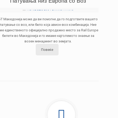
Патувања низ Европа со Воз
БТ Македонија може да ви помогне да го подготвите вашето
патување со воз, или било која авион-воз комбинација. Ние
ме единственото официјално продажно место за Rail Europe
билети во Македонија и го имаме најголемото знаење за
возен менаџмент во земјата.
Повеќе