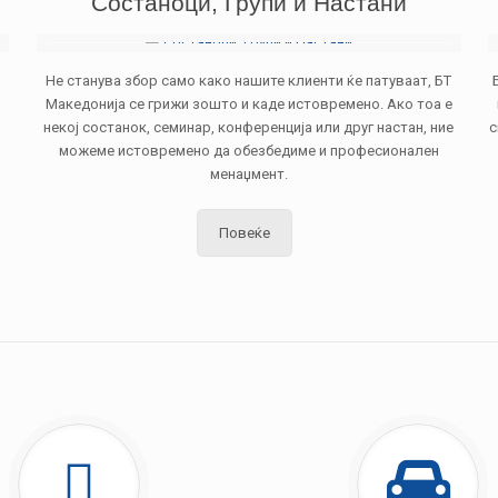
Состаноци, Групи и Настани
Не станува збор само како нашите клиенти ќе патуваат, БТ
Македонија се грижи зошто и каде истовремено. Ако тоа е
некој состанок, семинар, конференција или друг настан, ние
с
можеме истовремено да обезбедиме и професионален
менаџмент.
Повеќе