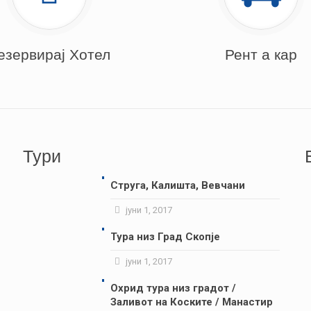
езервирај Хотел
Рент а кар
Тури
Струга, Калишта, Вевчани
јуни 1, 2017
Тура низ Град Скопје
јуни 1, 2017
Охрид тура низ градот /
Заливот на Коските / Манастир