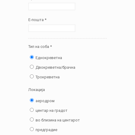
E-пошта *
Тип на соба *
Еднокреветна
Двокреветна/брачна
Трокреветна
Локација
аеродром
центар на градот
во близина на центарот
предградие